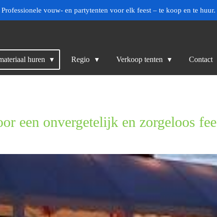
Professionele vouw- en partytenten voor elk feest – te koop en te huur.
materiaal huren
Regio
Verkoop tenten
Contact
or een onvergetelijk en zorgeloos fee