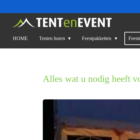
Ga
direct
naar
de
HOME
Tenten huren
Feestpakketten
Feest
hoofdinhoud
Alles wat u nodig heeft vo