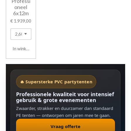
Professi
oneel
6x12m
€ 1.939,00
In winkelwagen
🔥 Supersterke PVC partytenten
Professionele kwaliteit voor intensief
gebruik & grote evenementen
Zwaarder, strakker en duurzamer dan standaard
PE tenten — ontworpen om jaren mee te gaan.
Vraag offerte