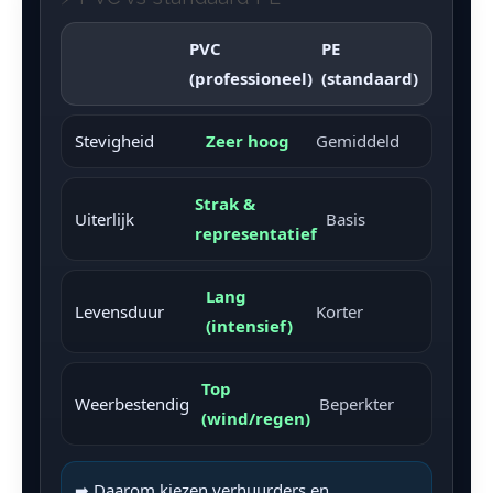
PVC
PE
(professioneel)
(standaard)
Stevigheid
Zeer hoog
Gemiddeld
Strak &
Uiterlijk
Basis
representatief
Lang
Levensduur
Korter
(intensief)
Top
Weerbestendig
Beperkter
(wind/regen)
➡ Daarom kiezen verhuurders en