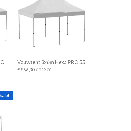
RO
Vouwtent 3x6m Hexa PRO 55
€ 856,00
€ 929,00
Sale!