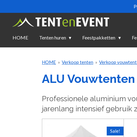
P
Ga
direct
naar
de
HOME
Tenten huren
Feestpakketten
Fe
hoofdinhoud
HOME
»
Verkoop tenten
»
Verkoop vouwtent
ALU Vouwtenten
Professionele aluminium vou
jarenlang intensief gebruik
Sale!