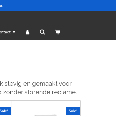
r.
ontact
jk stevig en gemaakt voor
k zonder storende reclame.
Sale!
Sale!