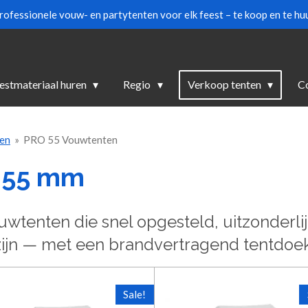
rofessionele vouw- en partytenten voor elk feest – te koop en te huu
estmateriaal huren
Regio
Verkoop tenten
C
en
»
PRO 55 Vouwtenten
 55 mm
wtenten die snel opgesteld, uitzonderli
 zijn — met een brandvertragend tentdoe
Sale!