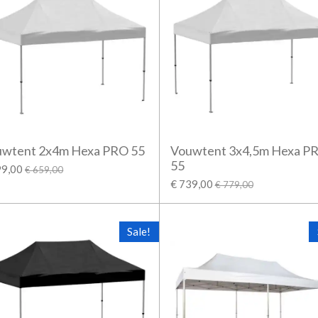
uwtent 2x4m Hexa PRO 55
Vouwtent 3x4,5m Hexa P
55
99,00
€ 659,00
€ 739,00
€ 779,00
Sale!