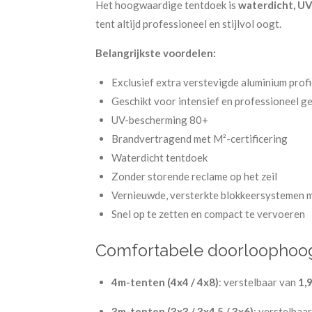
Het hoogwaardige tentdoek is
waterdicht, UV
tent altijd professioneel en stijlvol oogt.
Belangrijkste voordelen:
Exclusief extra verstevigde aluminium pro
Geschikt voor intensief en professioneel ge
UV-bescherming 80+
Brandvertragend met M²-certificering
Waterdicht tentdoek
Zonder storende reclame op het zeil
Vernieuwde, versterkte blokkeersystemen m
Snel op te zetten en compact te vervoeren
Comfortabele doorloophoo
4m-tenten (4x4 / 4x8)
: verstelbaar van
1,
3m-tenten (3x3 / 3x4,5 / 3x6)
: verstelbaa