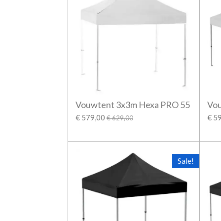
Vouwtent 3x3m Hexa PRO 55
Vo
€ 579,00
€ 5
€ 629,00
Sale!