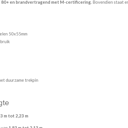
 80+ en brandvertragend met M-certificering
. Bovendien staat e
fielen 50x55mm
bruik
et duurzame trekpin
gte
93 m tot 2,23 m
r van
1,83 m tot 2,13 m