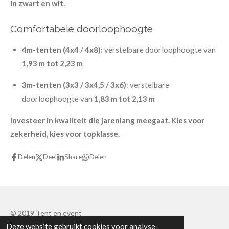
in zwart en wit.
Comfortabele doorloophoogte
4m-tenten (4x4 / 4x8)
: verstelbare doorloophoogte van
1,93 m tot 2,23 m
3m-tenten (3x3 / 3x4,5 / 3x6)
: verstelbare
doorloophoogte van
1,83 m tot 2,13 m
Investeer in kwaliteit die jarenlang meegaat. Kies voor
zekerheid, kies voor topklasse.
Delen
Deel
Share
Delen
© 2019 Tent en event
Deze website gebruikt cookies voor analyse-
Powered by
JouwWeb