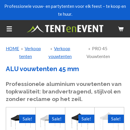
Professionele vouw- en partytenten voor elk feest – te koop en
Ga
te huur.
direct
naar
de
hoofdinhoud
HOME
»
Verkoop
»
Verkoop
»
PRO 45
tenten
vouwtenten
Vouwtenten
ALU vouwtenten 45 mm
Professionele aluminium vouwtenten van
topkwaliteit: brandvertragend, stijlvol en
zonder reclame op het zeil.
Sale!
Sale!
Sale!
Sale!