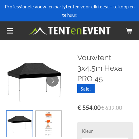
Professionele vouw- en partytenten voor elk feest – te koop en
Ga
te huur.
direct
naar
de
hoofdinhoud
Vouwtent
3x4,5m Hexa
PRO 45
Sale!
€ 554,00
€ 639,00
Kleur