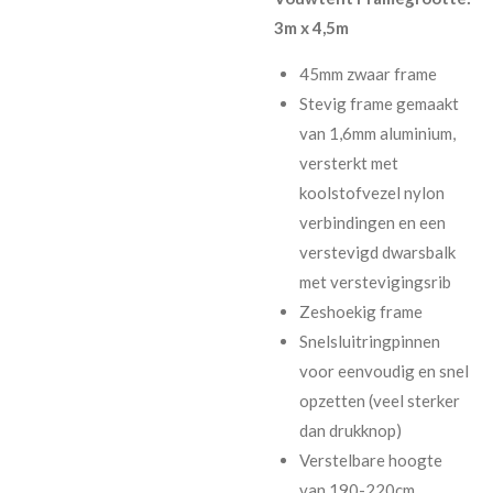
3m x 4,5m
45mm zwaar frame
Stevig frame gemaakt
van 1,6mm aluminium,
versterkt met
koolstofvezel nylon
verbindingen en een
verstevigd dwarsbalk
met verstevigingsrib
Zeshoekig frame
Snelsluitringpinnen
voor eenvoudig en snel
opzetten (veel sterker
dan drukknop)
Verstelbare hoogte
van 190-220cm