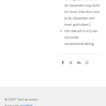
de zijwanden nog dicht
te ritsen. Hierdoor kun
je de zijwanden niet
meer gebruiken.).
Het dakzeil is vrij van
storende
reclamebedrukking.
D
D
S
D
e
e
h
e
l
e
a
l
e
l
r
e
n
e
n
© 2019 Tent en event
Powered by
JouwWeb