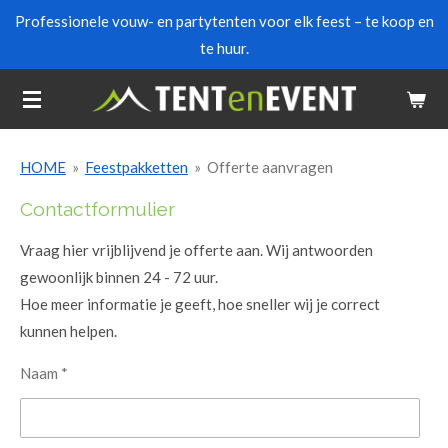
Professionele vouw- en partytenten voor elk feest – te koop en
Ga
te huur.
direct
naar
de
hoofdinhoud
HOME
»
Feestpakketten
»
Offerte aanvragen
Contactformulier
Vraag hier vrijblijvend je offerte aan. Wij antwoorden
gewoonlijk binnen 24 - 72 uur.
Hoe meer informatie je geeft, hoe sneller wij je correct
kunnen helpen.
Naam *