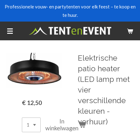
Professionele vouw- en partytenten voor elk feest – te koop en
Ga
te huur.
direct
naar
de
hoofdinhoud
Elektrische
patio heater
(LED lamp met
vier
verschillende
€ 12,50
kleuren -
verhuur)
In
winkelwagen