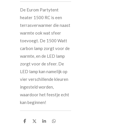
De Eurom Partytent
heater 1500 RC is een
terrasverwarmer die naast
warmte ook wat sfeer
toevoegt. De 1500 Watt
carbon lamp zorgt voor de
warmte, en de LED lamp
zorgt voor de sfeer. De
LED lamp kan namelijk op
vier verschillende kleuren
ingesteld worden,
waardoor het feestje echt
kan beginnen!
D
D
S
D
e
e
h
e