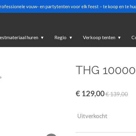
rofessionele vouw- en partytenten voor elk feest – te koop en te huu
estmateriaal huren
Regio
Verkoop tenten
C
THG 10000
€ 129,00
€ 139,00
Uitverkocht