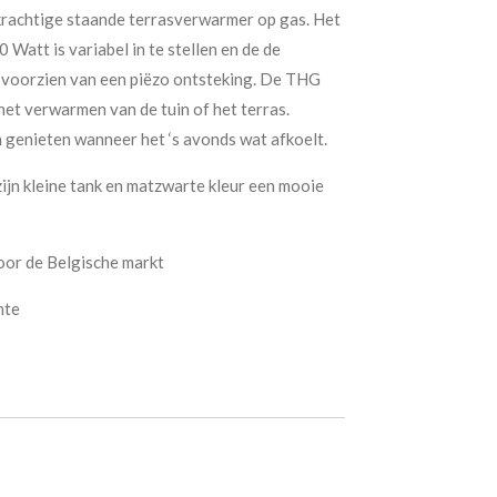
rachtige staande terrasverwarmer op gas. Het
att is variabel in te stellen en de de
 voorzien van een piëzo ontsteking. De THG
het verwarmen van de tuin of het terras.
en genieten wanneer het ‘s avonds wat afkoelt.
jn kleine tank en matzwarte kleur een mooie
voor de Belgische markt
mte