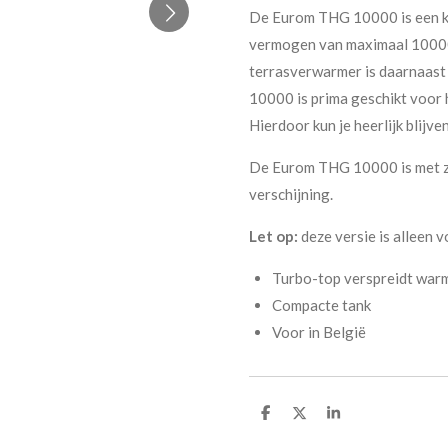
De Eurom THG 10000 is een k
vermogen van maximaal 10000 W
terrasverwarmer is daarnaast
10000 is prima geschikt voor 
Hierdoor kun je heerlijk blijv
De Eurom THG 10000 is met zi
verschijning.
Let op:
deze versie is alleen 
Turbo-top verspreidt war
Compacte tank
Voor in België
D
D
S
e
e
h