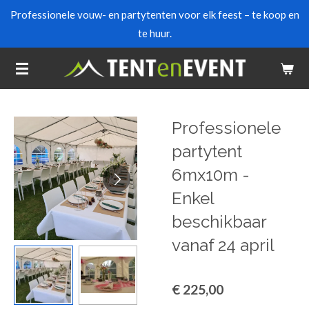
Professionele vouw- en partytenten voor elk feest – te koop en
Ga
te huur.
direct
naar
de
hoofdinhoud
Professionele
partytent
6mx10m -
Enkel
beschikbaar
vanaf 24 april
€ 225,00