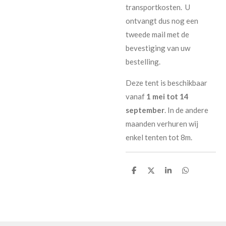
transportkosten. U
ontvangt dus nog een
tweede mail met de
bevestiging van uw
bestelling.
Deze tent is beschikbaar
vanaf
1 mei tot 14
september
. In de andere
maanden verhuren wij
enkel tenten tot 8m.
D
D
S
D
e
e
h
e
l
e
a
l
e
l
r
e
n
e
n