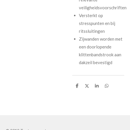
veiligheidsvoorschriften
Versterkt op
stresspunten en bij
ritssluitingen
Zijwanden worden met
een doorlopende
klittenbandstrook aan
dakzeil bevestigd
D
D
S
D
e
e
h
e
l
e
a
l
e
l
r
e
n
e
n