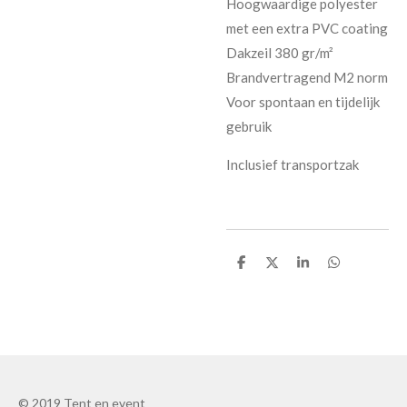
Hoogwaardige polyester
met een extra PVC coating
Dakzeil 380 gr/m²
Brandvertragend M2 norm
Voor spontaan en tijdelijk
gebruik
Inclusief transportzak
D
D
S
D
e
e
h
e
l
e
a
l
e
l
r
e
n
e
n
© 2019 Tent en event