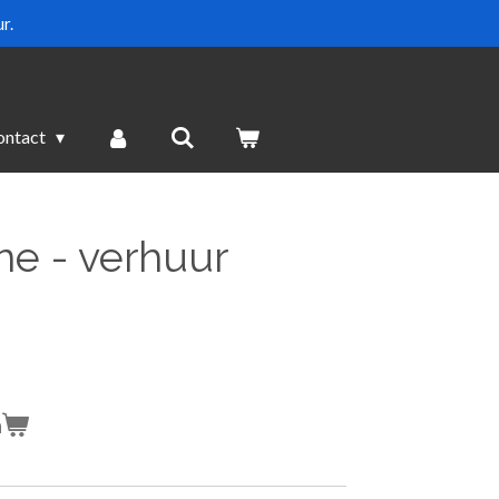
r.
ontact
e - verhuur
n