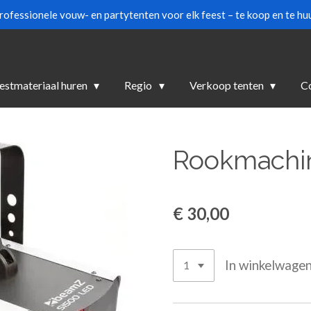
rofessionele vouw- en partytenten voor elk feest – te koop en te huu
estmateriaal huren
Regio
Verkoop tenten
C
Rookmachin
€ 30,00
In winkelwage