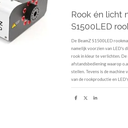
Rook én licht
S1500LED roo
De BeamZ S1500LED rookmachin
namelijk voorzien van LED's d
rook in kleur te verlichten. D
afstandsbediening waarop o.a. 
stellen. Tevens is de machine
van de rookproductie en LED's
D
D
S
e
e
h
l
e
a
e
l
r
n
e